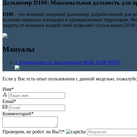
Дальномер D100: Максимальная дальность для п
D100
– это мощный лазерный дальномер, разработанный для ре
включая открытые площадки и промышленные территории. Мод
защиты от внешних воздействий позволяет использовать D100
Мануалы
1. Руководство по эксплуатации RGK D100 [PDF]
Если у Вас есть опыт пользования с данной моделью, пожалуйс
Имя
*
Email
*
Комментарий
*
Проверим, не робот ли Вы?!
*