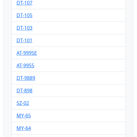
DT-107
DT-105
DT-103
DT-101
AT-9995E
AT-9955
DT-9889
DT-898
SZ-02
MY-65
MY-64