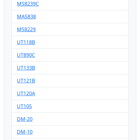
MS8239C
MAS838
MS8229
UT118B
UT890C
UT133B
UT121B
UT120A
UT105
DM-20
DM-10