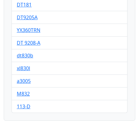
DT181
DT9205A
YX360TRN
DT 9208-A
dt830b
xl830l
a3005
M832
113-D