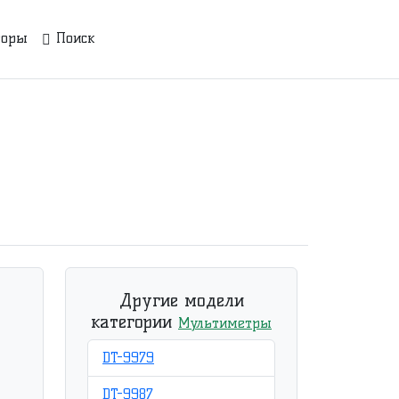
торы
Поиск
Другие модели
категории
Мультиметры
DT-9979
DT-9987