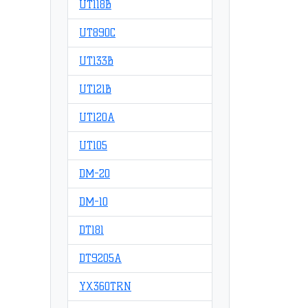
UT118B
UT890C
UT133B
UT121B
UT120A
UT105
DM-20
DM-10
DT181
DT9205A
YX360TRN