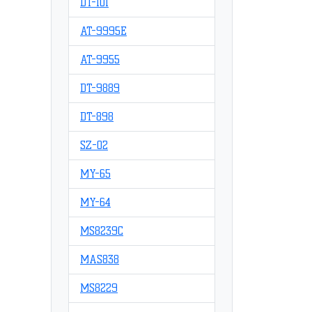
DT-101
AT-9995E
AT-9955
DT-9889
DT-898
SZ-02
MY-65
MY-64
MS8239C
MAS838
MS8229