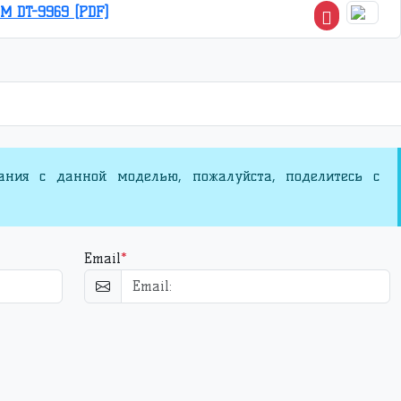
M DT-9969 [PDF]
ания с данной моделью, пожалуйста, поделитесь с
Email
*